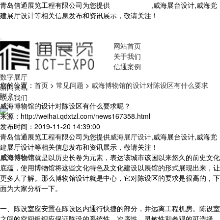
青岛信通展览工程有限公司为您提供
威海展厅设计
,威海展台设计,威海党
建展厅设计等相关信息发布和资讯展示，敬请关注！
您暂无新询盘信
息！
网站首页
关于我们
信通案例
数字展厅
您的位置：
首页
>
常见问题
>
威海博物馆的设计对陈设区有什么要求
新闻资讯
呢？
联系我们
威海博物馆的设计对陈设区有什么要求呢？
来源：http://weihai.qdxtzl.com/news167358.html
发布时间：2019-11-20 14:39:00
青岛信通展览工程有限公司为您提供
威海展厅设计
,威海展台设计,威海党
建展厅设计等相关信息发布和资讯展示，敬请关注！
威海博物馆
就是以历史长卷为元素，表达该城市该国以来悠久的前史文化
底蕴，使用博物馆将这些文化特色及文化建设以展馆的形式展现出来，让
更多人了解。那么博物馆设计就是中心，它对陈设区的要求是很高的，下
面为大家分析一下。
一、陈设室应安置在陈设区内通行快捷的部分，并远离工程机房。陈设室
之间的空间组织应保证陈设的系统性、次序性、灵敏性和参观的可选择