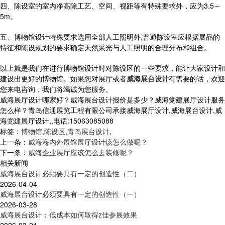
四、陈设室的室内净高除工艺、空间、视距等有特殊要求外，应为3.5～
5m。
五、博物馆设计特殊要求选用全部人工照明外,普通陈设室应根据展品的
特征和陈设规划的要求确定天然采光与人工照明的合理分布和组合。
以上就是我们在进行博物馆设计时对陈设区的一些要求，能让大家设计和
建设出更好的博物馆。如果您对展厅或者
威海展台设计
有需要的话，欢迎
您来电咨询，我们将竭诚为您服务。
威海展厅设计哪家好？威海展台设计报价是多少？威海党建展厅设计服务
怎么样？青岛信通展览工程有限公司承接威海展厅设计,威海展台设计,威
海党建展厅设计,,电话:15063085088
标签：
博物馆
,
陈设区
,
青岛展台设计
,
上一条：
威海海内外展馆展厅设计该怎么做呢？
下一条：
威海企业展厅应该怎么去装修呢？
相关新闻
威海展台设计必须要具有一定的创造性（二）
2026-04-04
威海展台设计必须要具有一定的创造性（一）
2026-03-28
威海展台设计：低成本如何取得z佳参展效果