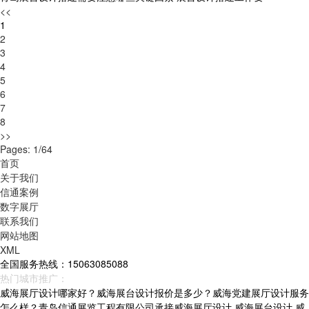
<<
1
2
3
4
5
6
7
8
>>
Pages: 1/64
首页
关于我们
信通案例
数字展厅
联系我们
网站地图
XML
全国服务热线：15063085088
热门城市推广：
青岛
烟台
威海
山东
威海展厅设计哪家好？威海展台设计报价是多少？威海党建展厅设计服务
怎么样？青岛信通展览工程有限公司承接威海展厅设计,威海展台设计,威