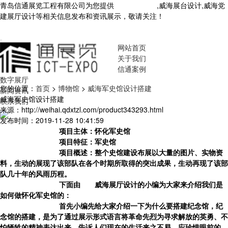
青岛信通展览工程有限公司为您提供
威海展厅设计
,威海展台设计,威海党
建展厅设计等相关信息发布和资讯展示，敬请关注！
您暂无新询盘信
息！
网站首页
关于我们
信通案例
数字展厅
您的位置：
首页
>
博物馆
>
威海军史馆设计搭建
新闻资讯
威海军史馆设计搭建
联系我们
来源：http://weihai.qdxtzl.com/product343293.html
发布时间：2019-11-28 10:41:59
项目主体：怀化军史馆
项目特征：军史馆
项目概述：整个史馆建设布展以大量的图片、实物资
料，生动的展现了该部队在各个时期所取得的突出成果，生动再现了该部
队几十年的风雨历程。
下面由
青岛
威海展厅设计
的小编为大家来介绍我们是
如何做
怀化军史馆
的：
首先小编先给大家介绍一下为什么要搭建纪念馆，纪
念馆的搭建，是为了通过展示形式语言将革命先烈为寻求解放的英勇、不
怕牺牲的精神表达出来，告诉人们现在的生活来之不易，应珍惜眼前的