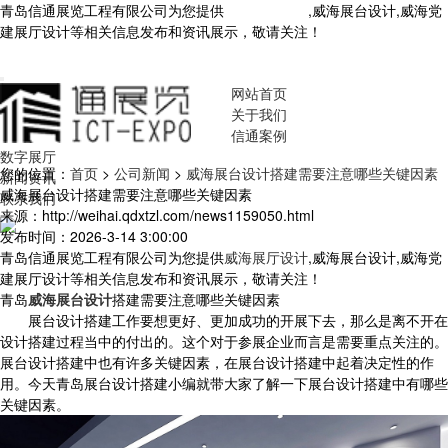
青岛信通展览工程有限公司为您提供
威海展厅设计
,威海展台设计,威海党
建展厅设计等相关信息发布和资讯展示，敬请关注！
您暂无新询盘信
息！
网站首页
关于我们
信通案例
数字展厅
您的位置：
首页
>
公司新闻
>
威海展台设计搭建需要注意哪些关键因素
新闻资讯
威海展台设计搭建需要注意哪些关键因素
联系我们
来源：http://weihai.qdxtzl.com/news1159050.html
发布时间：2026-3-14 3:00:00
青岛信通展览工程有限公司为您提供
威海展厅设计
,威海展台设计,威海党
建展厅设计等相关信息发布和资讯展示，敬请关注！
青岛
威海展台设计
搭建需要注意哪些关键因素
展台设计搭建工作要想更好、更加成功的开展下去，那么是离不开在
设计搭建过程当中的付出的。这个对于参展企业而言是需要重点关注的。
展台设计搭建中也有许多关键因素，在展台设计搭建中起着决定性的作
用。今天青岛展台设计搭建小编就带大家了解一下展台设计搭建中有哪些
关键因素。