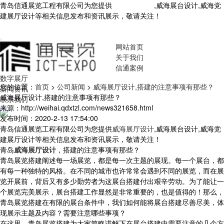
青岛信通展览工程有限公司为您提供
威海展厅设计
,威海展台设计,威海党
建展厅设计等相关信息发布和资讯展示，敬请关注！
您暂无新询盘信
息！
网站首页
关于我们
信通案例
数字展厅
您的位置：
首页
>
公司新闻
>
威海展厅设计,搭建的注意事项有那些？
新闻资讯
威海展厅设计,搭建的注意事项有那些？
联系我们
来源：http://weihai.qdxtzl.com/news321658.html
发布时间：2020-2-13 17:54:00
青岛信通展览工程有限公司为您提供
威海展厅设计
,威海展台设计,威海党
建展厅设计等相关信息发布和资讯展示，敬请关注！
青岛
威海展厅设计
，搭建的注意事项有那些？
青岛展览搭建阐述每一场展览，都是每一次主题的展现。每一个展台，都
有每一种独特的风格。在不同的城市也许常常会遇到不同的展览，而在展
览开展前，背后又有多少勤劳者为这展台搭建付出艰辛劳动。为了能让一
个展览完美展示，展台搭建工作显然是非常重要的，也是值得的！那么，
青岛展览搭建在有限的展台条件中，我们如何能将展台搭建尽善尽美，体
现展示主题及内容？需要注意哪些事项？
在这里，青岛展览搭建为大家简略讲解下在展台搭建中需要注意的几个方