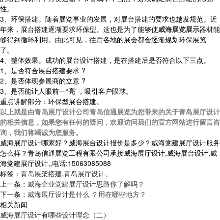
性。
3、环保搭建。随着展览事业的发展，对展台搭建的要求也越发规范。近
年来，展台搭建逐渐要求环保型。这也是为了能够使
威海展览展示
器材能
够得到循环利用。由此可见，往后各地的展会都会逐渐规划环保展览
了。
4、整体效果。成功的展台设计搭建，是在搭建后是否符合以下三点。
1、是否符合展台搭建要求 ?
2、是否体现参展商的立意 ?
3、是否能让人眼前一“亮”，吸引客户眼球。
重点讲解部分：环保型展台搭建。
以上就是由青岛展厅设计公司青岛信通展览为您带来的关于青岛展厅设计
的相关信息，如果您有任何的疑问，欢迎访问我们的官方网站进行留言咨
询，我们将竭诚为您服务。
威海展厅设计哪家好？威海展台设计报价是多少？威海党建展厅设计服务
怎么样？青岛信通展览工程有限公司承接威海展厅设计,威海展台设计,威
海党建展厅设计,,电话:15063085088
标签：
青岛展架搭建
,
青岛展厅设计
,
上一条：
威海企业党建展厅设计思路你了解吗？
下一条：
威海展厅设计是什么 ？用在哪些地方？
相关新闻
威海展厅设计有哪些设计理念（二）